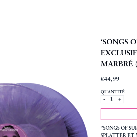
‘SONGS O
EXCLUSIF
MARBRÉ (
€44,99
QUANTITÉ
-
+
‘’SONGS OF S
SPLATTER ET 