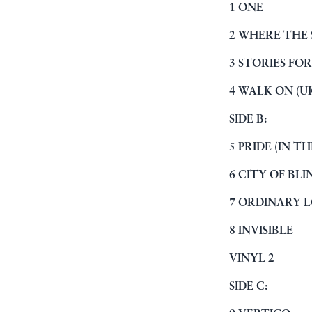
1 ONE
2 WHERE THE
3 STORIES FO
4 WALK ON (U
SIDE B:
5 PRIDE (IN T
6 CITY OF BLI
7 ORDINARY 
8 INVISIBLE
VINYL 2
SIDE C: