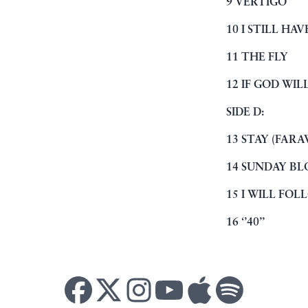
9 VERTIGO
10 I STILL H
11 THE FLY
12 IF GOD WIL
SIDE D:
13 STAY (FARA
14 SUNDAY B
15 I WILL FO
16 ‘’40’’